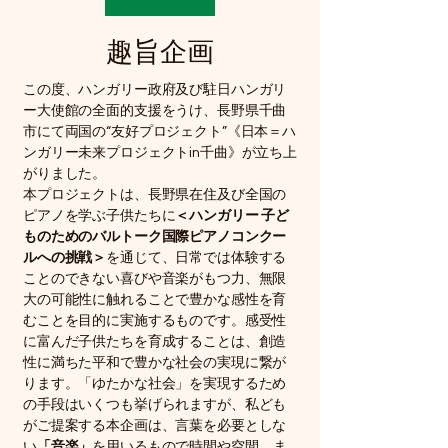
​趣旨企画
この度、ハンガリー政府及び駐日ハンガリ
ー大使館の全面的支援をうけ、長野県千曲
市にて両国の“友好プロジェクト”《日本＝ハ
ンガリー未来プロジェクトin千曲》が立ち上
がりました。
本プロジェクトは、長野県在住及び全国の
ピアノを学ぶ子供たちに
＜ハンガリー 子ど
ものためのバルトーク国際ピアノコンクー
ルへの挑戦＞
を通じて、日常では体験する
ことのできない喜びや音楽がもつ力、無限
大の可能性に触れることで豊かな感性を育
むことを目的に実施するものです。感受性
に富んだ子供たちを育成することは、創造
性に満ちた平和で豊かな社会の実現に繋が
ります。「ゆたかな社会」を実現するため
の手段はいくつも挙げられますが、私ども
がご提案する本企画は、言葉を必要としな
い
「音楽」
を用いるもので時間や空間、ま