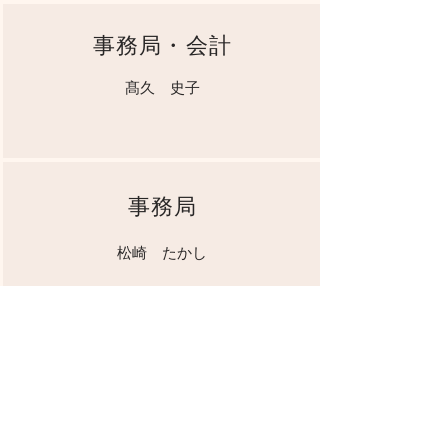
事務局・会計
髙久 史子
事務局
松崎 たかし
会員
安里 みどり
石井 喜久江